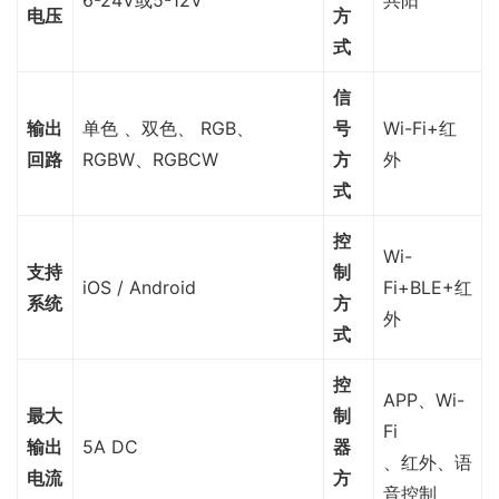
电压
方
式
信
输出
单色 、双色、 RGB、
号
Wi-Fi+红
回路
RGBW、RGBCW
方
外
式
控
Wi-
支持
制
iOS / Android
Fi+BLE+红
系统
方
外
式
控
APP、Wi-
最大
制
Fi
输出
5A DC
器
、红外、语
电流
方
音控制