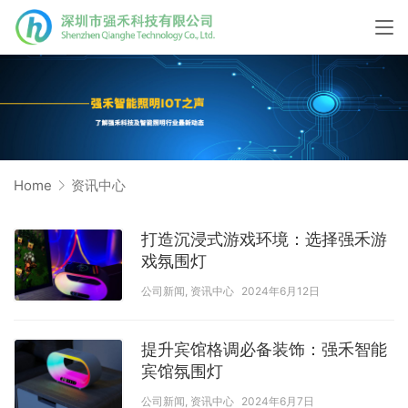
Home
资讯中心
打造沉浸式游戏环境：选择强禾游
戏氛围灯
公司新闻
,
资讯中心
2024年6月12日
提升宾馆格调必备装饰：强禾智能
宾馆氛围灯
公司新闻
,
资讯中心
2024年6月7日