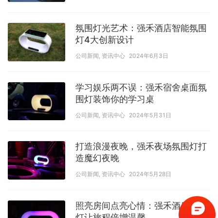
氛围灯光艺术：强禾酒店智能氛围
灯4大创新设计
公司新闻
,
资讯中心
2024年6月3日
学习娱乐两不误：强禾宿舍桌面氛
围灯装饰你的学习桌
公司新闻
,
资讯中心
2024年5月31日
打造浪漫夜晚，强禾夜场氛围灯打
造魔幻夜晚
公司新闻
,
资讯中心
2024年5月28日
照亮房间点亮心情：强禾酒店氛围
灯让旅程倍增温馨