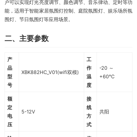
户可以实现灯光亮度调节、颜色调节、音乐律动、定时等功
能，适用于智能家居氛围灯控制、庭院氛围灯、娱乐场所氛
围灯、节日氛围灯等应用场景。
二、主要参数
产
工
品
作
-20 ～
XBK882HC_V01(wifi双模)
型
温
+60℃
号
度
额
接
定
线
5-12V
共阳
电
方
压
式