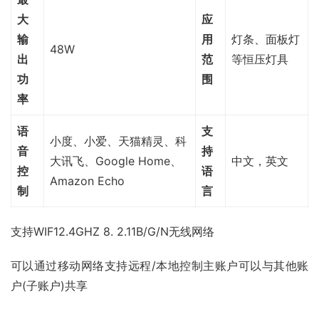
大
应
输
用
灯条、面板灯
48W
出
范
等恒压灯具
功
围
率
语
支
小度、小爱、天猫精灵、科
音
持
大讯飞、Google Home、
中文，英文
控
语
Amazon Echo
制
言
支持WIF12.4GHZ 8. 2.11B/G/N无线网络
可以通过移动网络支持远程/本地控制主账户可以与其他账
户(子账户)共享