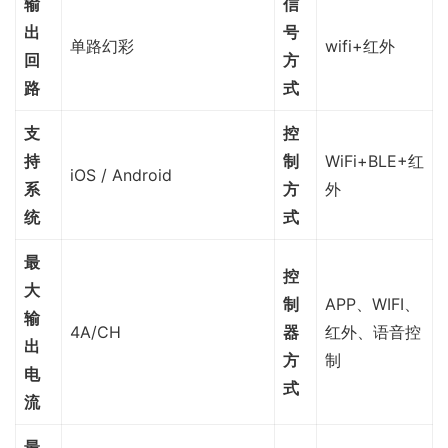
输
信
出
号
单路幻彩
wifi+红外
回
方
路
式
支
控
持
制
WiFi+BLE+红
iOS / Android
系
方
外
统
式
最
控
大
制
APP、WIFI、
输
4A/CH
器
红外、语音控
出
方
制
电
式
流
最