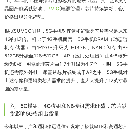
五、32%的工程师指出电源芯片的短缺明显。受上游8英寸
晶圆产能紧缺影响，
PMIC
(电源管理）芯片持续缺货，套片
价格出现分化趋势。
根据SUMCO测算，5G手机对存储和逻辑类芯片需求是原来
4G的1.7倍。相比于4G手机而言，5G手机DRAM（动态随
机存储器）由1-12GB升级为6-13GB，NAND闪存由8-
512GB升级至128-512GB，AP（应用处理器）由4-8核升
级为8核，图像处理芯片由1-7个升级为4-7个。同时，5G手
机还需额外外挂一颗基带芯片或集成于AP之中。5G手机对
上述存储和逻辑类芯片需求的提升，也大大提升了12英寸晶
圆的需求量。
六、5G模组、4G模组和NB模组需求旺盛，芯片缺
货影响5G模组出货量
今年以来，广和通和移远通信都发布了搭载MTK和高通芯片