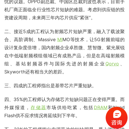
忧的议题。OPPO副总裁、中国区总裁刘波也表示，目前手
机厂商正面临全行业性芯片短缺的难题。考虑到供应链的投
资建设周期，未来两三年内芯片供应“紧张”。
二、接近5成的工程认为射频芯片短缺严重，融入了载波聚
合、高阶调制、Massive 
MI
MO等技术，让5G射频前端的
设计复杂度倍增，国内射频企业卓胜微、慧智微、紫光展锐
在中低端射频模组领域已有成熟产品，但是在高端射频模
组、基站射频器件与国际先进的射频企业
Qorvo
、
Skyworth还有相当大的差距。
三、四成的工程师指出是基带芯片严重短缺。
四、35%的工程师认为存储芯片短缺问题正在变得严重。而
外媒报道，
存储器
市场供给吃紧，包括
DRAM
和Nand 
Flash供不应求情况将延续到下半年。