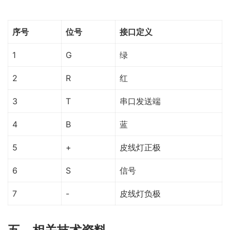
序号
位号
接口定义
1
G
绿
2
R
红
3
T
串口发送端
4
B
蓝
5
+
皮线灯正极
6
S
信号
7
-
皮线灯负极