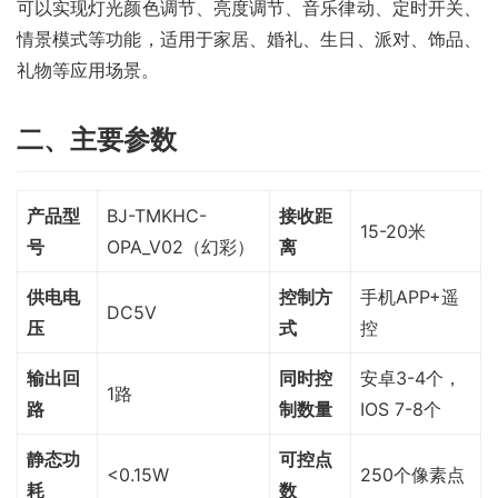
可以实现灯光颜色调节、亮度调节、音乐律动、定时开关、
情景模式等功能，适用于家居、婚礼、生日、派对、饰品、
礼物等应用场景。
二、主要参数
产品型
BJ-TMKHC-
接收距
15-20米
号
OPA_V02（幻彩）
离
供电电
控制方
手机APP+遥
DC5V
压
式
控
输出回
同时控
安卓3-4个，
1路
路
制数量
IOS 7-8个
静态功
可控点
<0.15W
250个像素点
耗
数