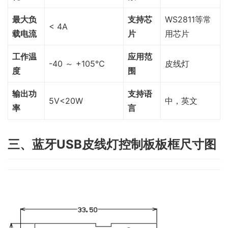
最大负
支持芯
WS2811等常
< 4A
载电流
片
用芯片
工作温
应用范
-40 ～ +105℃
皮线灯
度
围
输出功
支持语
5V<20W
中，英文
率
言
三、蓝牙USB皮线灯控制板板框尺寸图