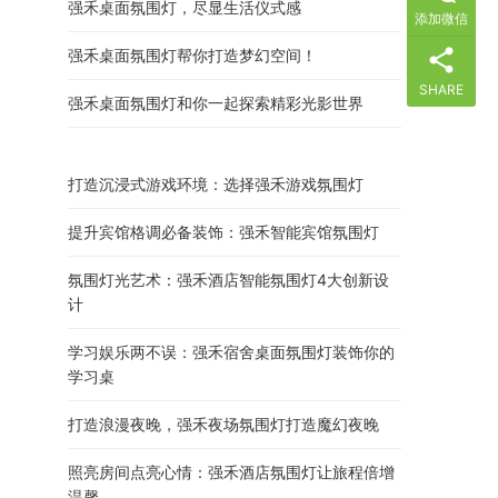
强禾桌面氛围灯，尽显生活仪式感
添加微信
强禾桌面氛围灯帮你打造梦幻空间！
SHARE
强禾桌面氛围灯和你一起探索精彩光影世界
打造沉浸式游戏环境：选择强禾游戏氛围灯
提升宾馆格调必备装饰：强禾智能宾馆氛围灯
氛围灯光艺术：强禾酒店智能氛围灯4大创新设
计
学习娱乐两不误：强禾宿舍桌面氛围灯装饰你的
学习桌
打造浪漫夜晚，强禾夜场氛围灯打造魔幻夜晚
照亮房间点亮心情：强禾酒店氛围灯让旅程倍增
温馨