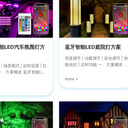
能LED汽车氛围灯方
蓝牙智能LED庭院灯方案
亮度调节 | 冷暖调节 | 彩光调节 | 智
能光控 | 定时功能 一、方案概述 蓝
| 场景模式 | 定时设置 | 红
牙智能LED庭院灯方案是由强禾科
一、方案概述 蓝牙智能LED
技专门为智能LED照明所研发的蓝
围灯方案是由强禾科技专门
牙灯控方案，适用于非智能LED户
ED照明所研发的蓝牙灯控
外庭院灯具类产品的改造，包括地
适用于照亮整个汽车内饰，
插灯、草坪灯、壁灯、地埋灯、景
受灯光与音乐带来的快乐体
观灯等等；基于蓝牙协议能快速实
支持RGB、RGBW灯条产
现庭院灯具类产品智能化控制，支
，配合强禾科技免费公版
持1-5路庭院灯产品的接入；配合强
ppylighting)可以对汽车氛
禾科技免费公版灯控
度进行调节、颜色调节、色
APP(happylighting)可以实现单