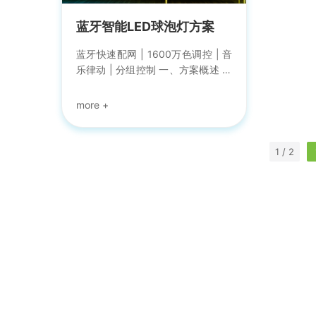
动其他智能设备，实现全域联动。
不同的变
该方案适用节...
蓝牙智能LED球泡灯方案
蓝牙快速配网 | 1600万色调控 | 音
乐律动 | 分组控制 一、方案概述 蓝
牙智能LED球泡灯方案是由深圳强
禾科技专门为智能家居LED照明所
研发的蓝牙灯控方案，可快速实现
智能家居球泡灯产品智能化控制。
目前支持一路、二路、三路、四
1 / 2
路、五路球泡灯接入，配合强禾科
技免费的公版手机
APP（happylighting）可以对灯光
进行单灯及分组控制，也可以创建
场景一键控制。 另外，支持智能光
控功能，也可以对灯光进行冷暖明
暗调节、色彩色温调节、自定义按
键、DIY情景、定时功能、动态情景
切换、红外遥控控制及...