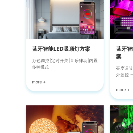
蓝牙智能LED吸顶灯方案
蓝牙智
案
万色调控|定时开关|音乐律动|内置
多种模式
亮度调节 
外遥控 
汽车氛
为智能L
方案，
让您享
验。目前
品接入
APP(ha
围灯亮