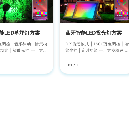
、场景模式、定时设置、红
灯、组灯和区域场景的控制；支持
、音乐律动等功能。 目前
智能光控、亮度调节、冷暖调节、
持安卓和IOS系统，拥有激情
彩光调节、红外遥控、定时功能，
光绿、宝石蓝、经典白、柿
适用于庭院、小...
柠檬黄、天海蓝、魅惑紫8
能LED草坪灯方案
蓝牙智能LED投光灯方案
色调控 | 音乐律动 | 情景模
DIY场景模式 | 1600万色调控 | 智
时功能 | 智能光控 一、方案
能光控 | 定时功能 一、方案概述 蓝
牙智能LED草坪灯方案是由
牙智能LED投光灯方案是由深圳强
科技针对智能LED照明所
禾科技专门为智能家居LED照明所
蓝牙灯控方案，可以快速实
研发的蓝牙灯控方案，可快速实现
草坪灯产品智能化控制。目
智能家居投光灯产品智能化控制。
一路、二路、三路、四路、
目前支持一路、二路、三路、四路
坪灯产品接入，再配合强禾
和五路投光灯产品接入，通过我司
开发的免费公版蓝牙灯控
免费公版手机
ppylighting)，可以实现对
APP（happylighting）可以实现对
亮度进行调节、1600万色
灯光1600万色调控、亮度调节、色
智能光控、音乐律动、情景
温调节、音乐律动、定时开关、DIY
时开关等功能。 另外，可
场景模式及智能光控、红外遥控器
组控制，选择在不同的地方
控制等功能。另外，也可以对灯光