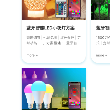
温调节
外遥控
APP支
红、激
子橙、
种...
蓝牙智能LED小夜灯方案
蓝牙智
亮度调节 | 七彩氛围 | 红外遥控 | 定
1600万
时功能 一、方案概述： 蓝牙智能
式 | 定
LED小夜灯方案是由强禾科技专门
概述 蓝
为智能家居LED照明所研发的蓝牙
深圳强禾
灯控方案。该方案主要适用于夜灯
研发的
类产品的智能化改造，可帮助其快
现LED
速实现产品的智能化。支持1-5路小
前支持
夜灯产品的接入以及人体感应和光
五路草
线感应，配合强禾科技免费公版
科技所
APP(happylighting)可以实现灯光
APP(ha
亮度的调节、颜色色温调节、定时
草坪灯的
开关、触摸、红外遥控等智能调节
调控、
功能。另外还支持感应模式的切
模式、定
换、感应灵敏度的调节以及感应联
进行分