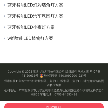
蓝牙智能LED幻彩墙角灯方案
蓝牙智能LED汽车氛围灯方案
蓝牙智能LED小夜灯方案
wifi智能LED植物灯方案
Copyright © 2022 深圳市强禾科技有限公司 版权所有
网站地图
粤ICP备
18120636号
粤公网安备 44030902001221号
强禾科技11年专注wifi灯带控制器、蓝牙LED控制器、蓝牙LED球泡灯等智能照
明解决方案
公司地址：广东省深圳市龙华区观湖街道鹭湖社区观盛五路6号科姆龙科技园C
栋806 客服电话
：
0755-84553499
拨打电话