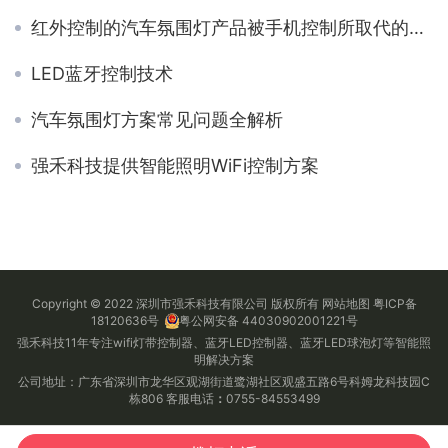
红外控制的汽车氛围灯产品被手机控制所取代的原因
LED蓝牙控制技术
汽车氛围灯方案常见问题全解析
强禾科技提供智能照明WiFi控制方案
Copyright © 2022 深圳市强禾科技有限公司 版权所有
网站地图
粤ICP备
18120636号
粤公网安备 44030902001221号
强禾科技11年专注wifi灯带控制器、蓝牙LED控制器、蓝牙LED球泡灯等智能照
明解决方案
公司地址：广东省深圳市龙华区观湖街道鹭湖社区观盛五路6号科姆龙科技园C
栋806 客服电话
：
0755-84553499