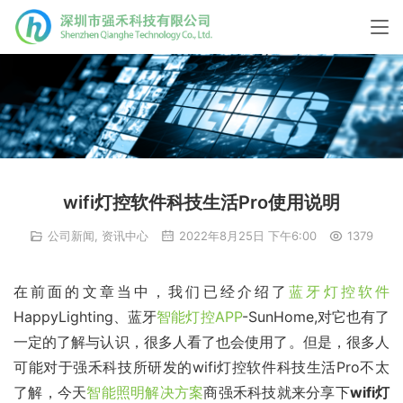
wifi灯控软件科技生活Pro使用说明
公司新闻
,
资讯中心
2022年8月25日 下午6:00
1379
在前面的文章当中，我们已经介绍了
蓝牙灯控软件
HappyLighting、蓝牙
智能灯控APP
-SunHome,对它也有了
一定的了解与认识，很多人看了也会使用了。但是，很多人
可能对于强禾科技所研发的wifi灯控软件科技生活Pro不太
了解，今天
智能照明解决方案
商强禾科技就来分享下
wifi灯