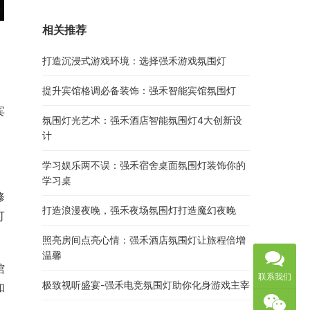
相关推荐
打造沉浸式游戏环境：选择强禾游戏氛围灯
提升宾馆格调必备装饰：强禾智能宾馆氛围灯
宾
氛围灯光艺术：强禾酒店智能氛围灯4大创新设
计
学习娱乐两不误：强禾宿舍桌面氛围灯装饰你的
学习桌
修
打造浪漫夜晚，强禾夜场氛围灯打造魔幻夜晚
可
照亮房间点亮心情：强禾酒店氛围灯让旅程倍增
温馨
馆
联系我们
极致视听盛宴-强禾电竞氛围灯助你化身游戏主宰
和