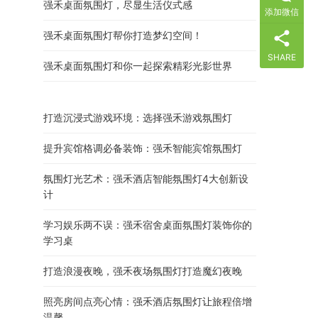
强禾桌面氛围灯，尽显生活仪式感
添加微信
强禾桌面氛围灯帮你打造梦幻空间！
SHARE
强禾桌面氛围灯和你一起探索精彩光影世界
打造沉浸式游戏环境：选择强禾游戏氛围灯
提升宾馆格调必备装饰：强禾智能宾馆氛围灯
氛围灯光艺术：强禾酒店智能氛围灯4大创新设
计
学习娱乐两不误：强禾宿舍桌面氛围灯装饰你的
学习桌
打造浪漫夜晚，强禾夜场氛围灯打造魔幻夜晚
照亮房间点亮心情：强禾酒店氛围灯让旅程倍增
温馨