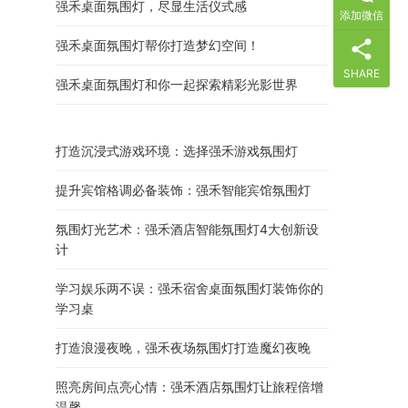
强禾桌面氛围灯，尽显生活仪式感
添加微信
强禾桌面氛围灯帮你打造梦幻空间！
SHARE
强禾桌面氛围灯和你一起探索精彩光影世界
打造沉浸式游戏环境：选择强禾游戏氛围灯
提升宾馆格调必备装饰：强禾智能宾馆氛围灯
氛围灯光艺术：强禾酒店智能氛围灯4大创新设
计
学习娱乐两不误：强禾宿舍桌面氛围灯装饰你的
学习桌
打造浪漫夜晚，强禾夜场氛围灯打造魔幻夜晚
照亮房间点亮心情：强禾酒店氛围灯让旅程倍增
温馨