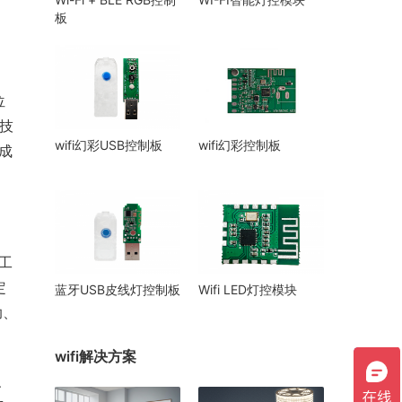
板
位
技
wifi幻彩USB控制板
wifi幻彩控制板
成
工
定
蓝牙USB皮线灯控制板
Wifi LED灯控模块
助、
wifi解决方案
、