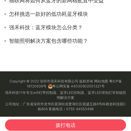
物联网将如何从蓝牙的新网格配置中受益
怎样挑选一款好的低功耗蓝牙模块
强禾科技：蓝牙模块怎么分类？
智能照明解决方案包含哪些功能？
Copyright © 2022 深圳市强禾科技有限公司 版权所有
网站地图
粤ICP备
18120636号
粤公网安备 44030902001221号
强禾科技11年专注wifi灯带控制器、蓝牙LED控制器、蓝牙LED球泡灯等智能照
明解决方案
公司地址：广东省深圳市龙华区观湖街道鹭湖社区观盛五路6号科姆龙科技园C
栋806 客服电话
：
0755-84553499
拨打电话
首页
电话
QQ
微信