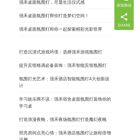
强禾桌面氛围灯，尽显生活仪式感
添加微信
强禾桌面氛围灯帮你打造梦幻空间！
SHARE
强禾桌面氛围灯和你一起探索精彩光影世界
打造沉浸式游戏环境：选择强禾游戏氛围灯
提升宾馆格调必备装饰：强禾智能宾馆氛围灯
氛围灯光艺术：强禾酒店智能氛围灯4大创新设
计
学习娱乐两不误：强禾宿舍桌面氛围灯装饰你的
学习桌
打造浪漫夜晚，强禾夜场氛围灯打造魔幻夜晚
照亮房间点亮心情：强禾酒店氛围灯让旅程倍增
温馨