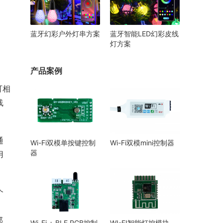
蓝牙幻彩户外灯串方案
蓝牙智能LED幻彩皮线
灯方案
产品案例
可相
线
通
Wi-Fi双模单按键控制
Wi-Fi双模mini控制器
器
用
个
那
Wi-Fi + BLE RGB控制
WI-FI智能灯控模块