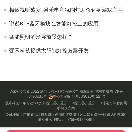
极致视听盛宴-强禾电竞氛围灯助你化身游戏主宰
说说BLE蓝牙模块在智能灯控上的应用
智能照明的发展前景怎样？
强禾科技提供太阳能灯控方案开发
Copyright © 2022 深圳市强禾科技有限公司 版权所有
网站地图
粤ICP备
18120636号
粤公网安备 44030902001221号
强禾科技11年专注wifi灯带控制器、蓝牙LED控制器、蓝牙LED球泡灯等智能照
明解决方案
公司地址：广东省深圳市龙华区观湖街道鹭湖社区观盛五路6号科姆龙科技园C
栋806 客服电话
：
0755-84553499