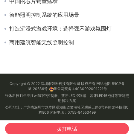
中国的芯片销量猛增
智能照明控制系统的应用场景
打造沉浸式游戏环境：选择强禾游戏氛围灯
商用建筑智能无线照明控制
Copyright © 2022 深圳市强禾科技有限公司 版权所有
网站地图
粤ICP备
18120636号
粤公网安备 44030902001221号
强禾科技11年专注wifi灯带控制器、蓝牙LED控制器、蓝牙LED球泡灯等智能照
明解决方案
公司地址：广东省深圳市龙华区观湖街道鹭湖社区观盛五路6号科姆龙科技园C
栋806 客服电话
：
0755-84553499
拨打电话
首页
电话
QQ
微信