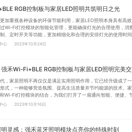
。 BLE连接...
i+BLE RGB控制板与家居LED照明共筑明日之光
更加重视各种设备的环保节能利用，家居LED照明本身具有高效
过Wi-Fi灯控模块的智能化管理，更能确保灯光的合理使用，消
制、定时开关等功能，更加精细化和合理的安排灯光的使用时间
费，从而达到更加节能环保的目的。 强禾科技专注智能照明方
中心
2023年10月24日
发布的灯控模块“QH-602BJRGB_V02”（见下图）就是一款
+BLE灯控模块产品，这款模块可以通过免费的公版APP应用程序（
进行控制，实现如灯光调节、定时开关、...
强禾Wi-Fi+BLE RGB控制板与家居LED照明完美
代，家居照明不再仅仅是满足实用照明作用，它已经升级成了一
形式，一种能够营造氛围、提高生活质量并节约能源的技术。家
术和Wi-Fi灯控模块的结合，为我们打开了一扇通向智能、便捷、
i-Fi+BLE灯控模块作为智能家居的一部分，为家居LED照明带来
中心
2023年10月16日
化的功能。通过多样化的连接方式，你可以使用智能手机或平板
，可以根据不同的场合和心情随时调整照明，创造出理想的氛围
同的场景，例如早晨的温和照明、晚上的浪漫氛围。 强...
照明灵感：强禾蓝牙照明模块点亮你的特殊时刻