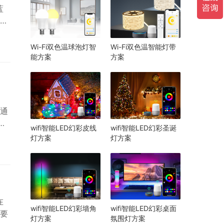
蓝
也
注智
Wi-Fi双色温球泡灯智
Wi-Fi双色温智能灯带
，
能方案
方案
通
具
wifi智能LED幻彩皮线
wifi智能LED幻彩圣诞
作
灯方案
灯方案
近期
下
在
wifi智能LED幻彩墙角
wifi智能LED幻彩桌面
要
灯方案
氛围灯方案