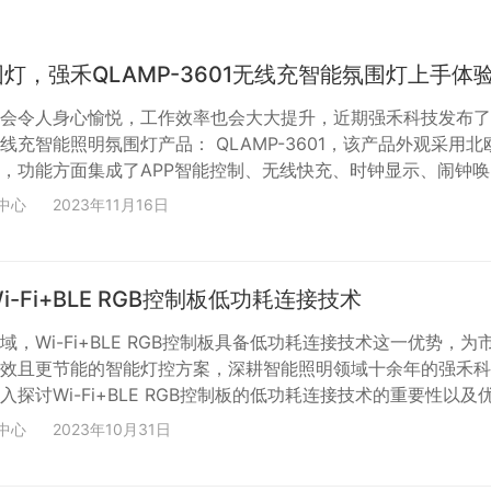
灯，强禾QLAMP-3601无线充智能氛围灯上手体
会令人身心愉悦，工作效率也会大大提升，近期强禾科技发布了
线充智能照明氛围灯产品： QLAMP-3601，该产品外观采用北
，功能方面集成了APP智能控制、无线快充、时钟显示、闹钟唤
等多个实用好玩功能。 该氛围灯多达1600万种色彩显示和256
中心
2023年11月16日
速营造极具个性的氛围环境，点亮产品，氛围感即刻扑面而来！
 强禾QLAMP-3601无线充智能氛围灯外观设计采用北欧极简设
圆润大气高级感拉满，外壳选用珍珠白环保亲肤材质...
-Fi+BLE RGB控制板低功耗连接技术
域，Wi-Fi+BLE RGB控制板具备低功耗连接技术这一优势，为
效且更节能的智能灯控方案，深耕智能照明领域十余年的强禾科
探讨Wi-Fi+BLE RGB控制板的低功耗连接技术的重要性以及
i+BLE RGB控制板低功耗连接的重要性 低功耗连接技术在智能灯
中心
2023年10月31日
重要，传统的Wi-Fi连接在传输数据时通常需要更高能耗，而Wi
 RGB控制板采用了蓝牙低功耗（BLE）连接，对于节能以及可持续的