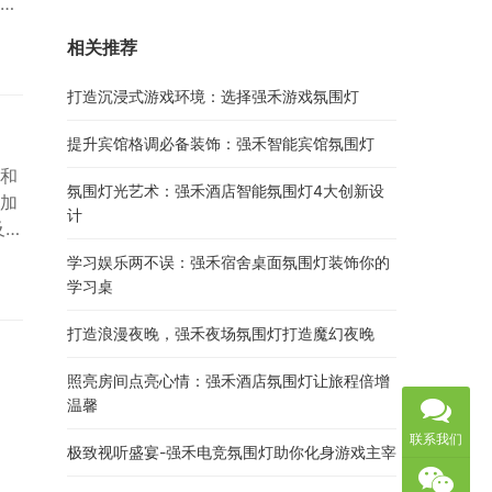
案
相关推荐
需
0
打造沉浸式游戏环境：选择强禾游戏氛围灯
提升宾馆格调必备装饰：强禾智能宾馆氛围灯
和
氛围灯光艺术：强禾酒店智能氛围灯4大创新设
加
计
及，
作
学习娱乐两不误：强禾宿舍桌面氛围灯装饰你的
助
学习桌
都
.
打造浪漫夜晚，强禾夜场氛围灯打造魔幻夜晚
照亮房间点亮心情：强禾酒店氛围灯让旅程倍增
温馨
联系我们
极致视听盛宴-强禾电竞氛围灯助你化身游戏主宰