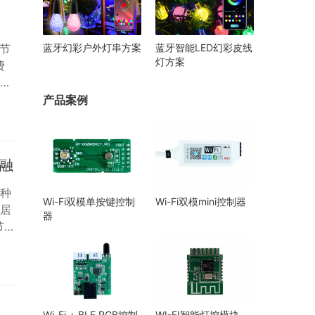
蓝牙幻彩户外灯串方案
蓝牙智能LED幻彩皮线
节
灯方案
费
，
案的
产品案例
优秀
科技
交融
种
Wi-Fi双模单按键控制
Wi-Fi双模mini控制器
居
器
节
了更
电
，
Wi-Fi + BLE RGB控制
WI-FI智能灯控模块