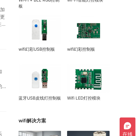
板
加
更
注智
照
wifi幻彩USB控制板
wifi幻彩控制板
和
的
十余
蓝牙USB皮线灯控制板
Wifi LED灯控模块
明模
入
wifi解决方案
乐