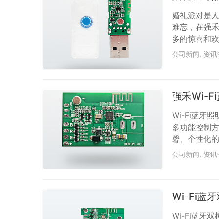
婚礼派对是人
难忘，在强禾
多的惊喜和欢
能照明方案领
公司新闻
,
资讯
OPA_V0
品，这款模块
明效果，创造出
强禾Wi-
Wi-Fi蓝
多功能控制方
馨、个性化的
不断创新，为
公司新闻
,
资讯
年，在Wi-
块“XBKS
市场后广受好评。
Wi-Fi
Wi-Fi蓝