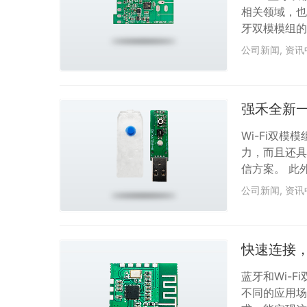
相关领域，也
牙双模模组的
围，让用户更
公司新闻
,
资讯
为灯光设计师
能照明领域十
最新自主研发的W
强禾全新一
Wi-Fi双
力，而且还具
信方案。 此
有广泛适用性
公司新闻
,
资讯
用。 强禾科
自主研发了新款
图），市场反
快速连接，
蓝牙和Wi-
不同的应用场