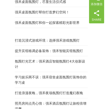
强禾桌面氛围灯，尽显生活仪式感
添加微信
强禾桌面氛围灯帮你打造梦幻空间！
SHARE
强禾桌面氛围灯和你一起探索精彩光影世界
打造沉浸式游戏环境：选择强禾游戏氛围灯
提升宾馆格调必备装饰：强禾智能宾馆氛围灯
氛围灯光艺术：强禾酒店智能氛围灯4大创新设
计
学习娱乐两不误：强禾宿舍桌面氛围灯装饰你的
学习桌
打造浪漫夜晚，强禾夜场氛围灯打造魔幻夜晚
照亮房间点亮心情：强禾酒店氛围灯让旅程倍增
温馨