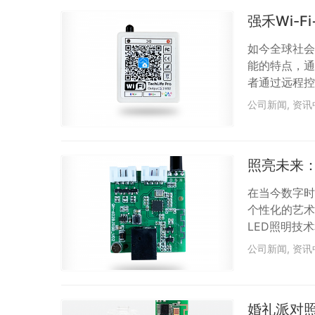
决方案更加重要
强禾Wi-F
如今全球社会
能的特点，通
者通过远程控
避免能源的浪
公司新闻
,
资讯
研发推广，最新
的Wi-Fi
生活Pro）
照亮未来：
在当今数字时
个性化的艺术
LED照明技
能大门。 W
公司新闻
,
资讯
多便捷和智能
脑来控制灯光
还可以预设不
婚礼派对