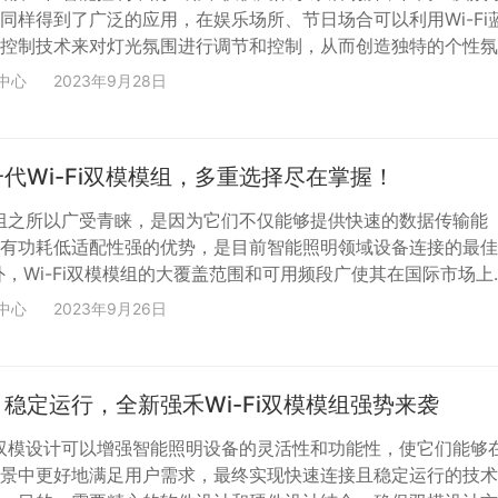
同样得到了广泛的应用，在娱乐场所、节日场合可以利用Wi-Fi
控制技术来对灯光氛围进行调节和控制，从而创造独特的个性氛
好的沉浸在各种灯光氛围之中，在演出活动中，Wi-Fi双模技术
中心
2023年9月28日
提供了更多创新的可能性，使演出更加引人入胜。 强禾科技专
余年，在Wi-Fi蓝牙双模模组研发生产方面具备极强的综合实力
i-Fi幻彩控制板XBK882HC_V01（如下...
代Wi-Fi双模模组，多重选择尽在掌握！
模模组之所以广受青睐，是因为它们不仅能够提供快速的数据传输能
有功耗低适配性强的优势，是目前智能照明领域设备连接的最佳
外，Wi-Fi双模模组的大覆盖范围和可用频段广使其在国际市场上
，无需频段定制，这对产品国际化标准化起到了非常重要的推进
中心
2023年9月26日
技专注智能照明十多年，具备强大的自主研发能力和生产实力，
Wi-Fi无线智能遥控LED控制器：QH602-ALLMOD_V01（见
应良好，得到了客户的广泛认可与积极响应！...
稳定运行，全新强禾Wi-Fi双模模组强势来袭
Fi双模设计可以增强智能照明设备的灵活性和功能性，使它们能够
景中更好地满足用户需求，最终实现快速连接且稳定运行的技术