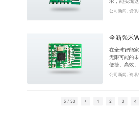
求，能实现这
的最终落地。
公司新闻
,
资讯
用，作为承接
要具备高效和
年，自主研发了W
全新强禾W
在全球智能家
无限可能的未
便捷、高效、
Wi-Fi双
公司新闻
,
资讯
用。在装备W
手或手势灵活
可以自由灵活
5 / 33
1
2
3
4