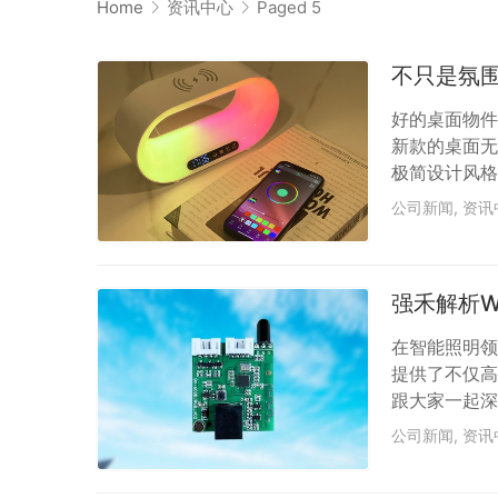
Home
资讯中心
Paged 5
不只是氛围
好的桌面物件
新款的桌面无
极简设计风格
醒、拾音律动
公司新闻
,
资讯
灯光模式，快
一、外观风格
风格，视觉感
强禾解析Wi
在智能照明领
提供了不仅高
跟大家一起深入
势。 Wi-F
公司新闻
,
资讯
的应用越来越
Fi+BLE