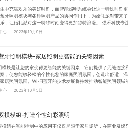
生中充满欢乐的美好时刻，而智能照明系统会让这一特殊时刻更
蓝牙照明模块与各种照明产品的协同作用下，为婚礼派对带来了
乐，让婚礼派对这一特殊时刻变得更加独特浪漫。 强禾科技专
域十余年，最新研发的蓝牙LED幻彩控制器“BJ-TMKHC-
中心
2023年10月9日
2”（见下图）就是一款能够帮助实现惊喜派对氛围的蓝牙照明模块产
可以配合强禾自主研发的应用程序进行控制，帮助用户快速调整
风格各异的色彩氛围。 BJ-TMKHC-OPA_V02由高...
Fi蓝牙照明模块-家居照明更智能的关键因素
牙照明模块是让您的家变得更智能的关键因素，它们提供了无缝连接
案，使您能够轻松的个性化您的家庭照明氛围，创造出舒适、温
家居照明氛围。Wi-Fi蓝牙的技术发展将持续推动智能照明领域
我们带来更多的惊喜和乐趣。 强禾科技专注智能照明方案领域
中心
2023年10月5日
Fi蓝牙照明模块方面具备自主研发实力，最新研发的Wi-Fi蓝牙照
M-V03”（见下图）就是一款兼顾高性能和稳定运行的优质产品，投
 Wi-Fi小白盒RGB控制板介绍 X...
蓝牙双模模组-打造个性幻彩照明
牙双模模组在智能控制中的应用不仅仅局限于家居场所，在商业及娱