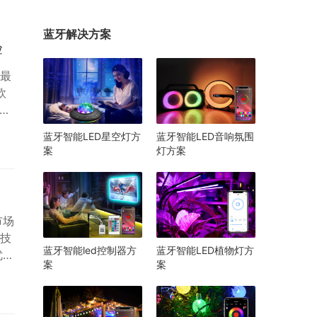
蓝牙解决方案
验
最
欧
种
蓝牙智能LED星空灯方
蓝牙智能LED音响氛围
案
灯方案
计
市场
技
蓝牙智能led控制器方
蓝牙智能LED植物灯方
优
案
案
控中
-
解