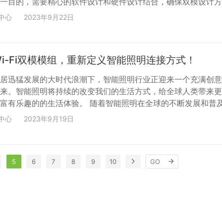
一目的，需要精心的软件设计和硬件设计结合，确保双模设计方
 智能照明硬件中的Wi-Fi双模模组在硬件层起到了至关重要的作
中心
2023年9月22日
智能控制的载体，在能耗控制、通信效率、设备兼容性等等方面
稳定，以及尽可能满足节能的要求，强禾科技专注智能照明近2
i-Fi灯控双模模块QH602-ALLMOD_V01（见...
i-Fi双模模组，重新定义智能照明连接方式！
居迅猛发展的大时代浪潮下，智能照明行业正迎来一个充满创意
来。智能照明将持续的改变我们的生活方式，给全球人类带来更
富有乐趣的的生活体验。 随着智能照明在全球的不断发展和普
模模组作为智能照明的重要组成部分，将在这一领域发挥更加关键的
中心
2023年9月19日
i-Fi双模模组的智能照明硬件上，人们可以通过智能手机、语音
自如的进行操作，从亮度、色温、照明模式到定时开关等等功能
的控制。 强禾科技专注智能照明近20年，在智能照明模组方面..
5
6
7
8
9
10