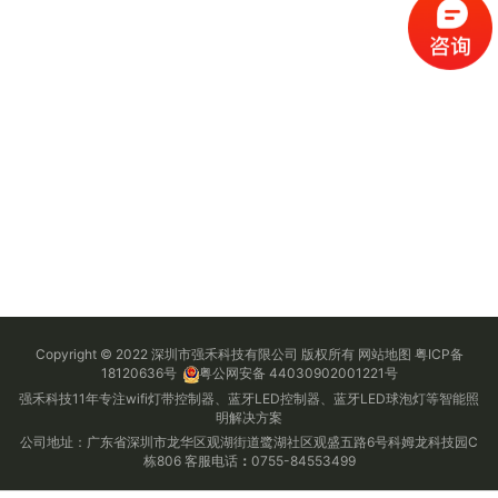
Copyright © 2022 深圳市强禾科技有限公司 版权所有
网站地图
粤ICP备
18120636号
粤公网安备 44030902001221号
强禾科技11年专注wifi灯带控制器、蓝牙LED控制器、蓝牙LED球泡灯等智能照
明解决方案
公司地址：广东省深圳市龙华区观湖街道鹭湖社区观盛五路6号科姆龙科技园C
栋806 客服电话
：
0755-84553499