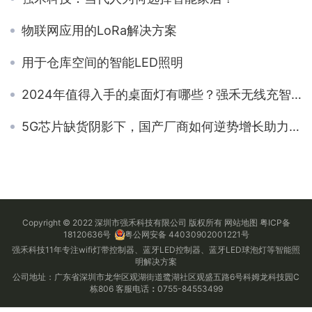
物联网应用的LoRa解决方案
用于仓库空间的智能LED照明
2024年值得入手的桌面灯有哪些？强禾无线充智能氛围灯自用评测
5G芯片缺货阴影下，国产厂商如何逆势增长助力5G应用落地
Copyright © 2022 深圳市强禾科技有限公司 版权所有
网站地图
粤ICP备
18120636号
粤公网安备 44030902001221号
强禾科技11年专注wifi灯带控制器、蓝牙LED控制器、蓝牙LED球泡灯等智能照
明解决方案
公司地址：广东省深圳市龙华区观湖街道鹭湖社区观盛五路6号科姆龙科技园C
栋806 客服电话
：
0755-84553499