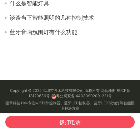
什么是智能灯具
谈谈当下智能照明的几种控制技术
蓝牙音响氛围灯有什么功能
Copyright © 2022 深圳市强禾科技有限公司 版权所有
网站地图
粤ICP备
18120636号
粤公网安备 44030902001221号
强禾科技11年专注wifi灯带控制器、蓝牙LED控制器、蓝牙LED球泡灯等智能照
明解决方案
公司地址：广东省深圳市龙华区观湖街道鹭湖社区观盛五路6号科姆龙科技园C
栋806 客服电话
：
0755-84553499
拨打电话
首页
电话
QQ
微信