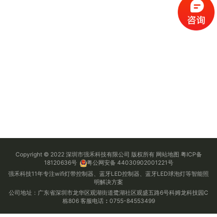
Copyright © 2022 深圳市强禾科技有限公司 版权所有
网站地图
粤ICP备
18120636号
粤公网安备 44030902001221号
强禾科技11年专注wifi灯带控制器、蓝牙LED控制器、蓝牙LED球泡灯等智能照
明解决方案
公司地址：广东省深圳市龙华区观湖街道鹭湖社区观盛五路6号科姆龙科技园C
栋806 客服电话
：
0755-84553499