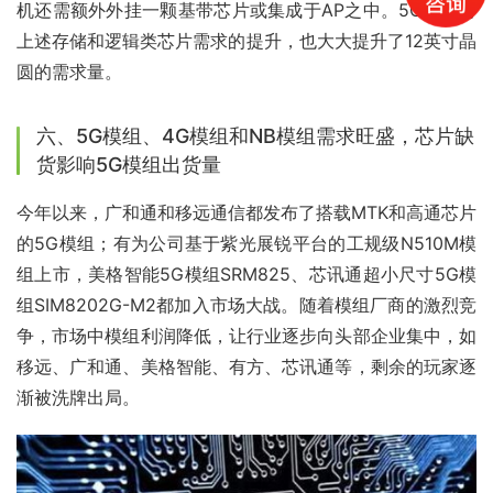
机还需额外外挂一颗基带芯片或集成于AP之中。5G手机对
上述存储和逻辑类芯片需求的提升，也大大提升了12英寸晶
圆的需求量。
六、5G模组、4G模组和NB模组需求旺盛，芯片缺
货影响5G模组出货量
今年以来，广和通和移远通信都发布了搭载MTK和高通芯片
的5G模组；有为公司基于紫光展锐平台的工规级N510M模
组上市，美格智能5G模组SRM825、芯讯通超小尺寸5G模
组SIM8202G-M2都加入市场大战。随着模组厂商的激烈竞
争，市场中模组利润降低，让行业逐步向头部企业集中，如
移远、广和通、美格智能、有方、芯讯通等，剩余的玩家逐
渐被洗牌出局。