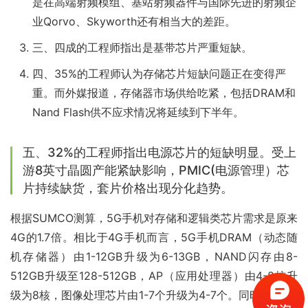
是在高端射频模组、基站射频器件与国际先进的射频企
业Qorvo、Skyworth还有相当大的差距。
三、四成的工程师指出是基带芯片严重短缺。
四、35%的工程师认为存储芯片短缺问题正在变得严
重。而外媒报道，存储器市场供给吃紧，包括DRAM和
Nand Flash供不应求情况将延续到下半年。
五、32%的工程师指出电源芯片的短缺明显。受上
游8英寸晶圆产能紧缺影响，PMIC(电源管理）芯
片持续缺货，套片价格出现分化趋势。
根据SUMCO测算，5G手机对存储和逻辑类芯片需求是原来
4G的1.7倍。相比于4G手机而言，5G手机DRAM（动态随
机存储器）由1-12GB升级为6-13GB，NAND闪存由8-
512GB升级至128-512GB，AP（应用处理器）由4-8核升
级为8核，图像处理芯片由1-7个升级为4-7个。同时，5G手