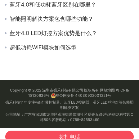
蓝牙4.0和低功耗蓝牙区别在哪里？
智能照明解决方案包含哪些功能？
蓝牙4.0 LED灯控方案优势是什么？
超低功耗WiFi模块如何选型
Copyright © 2022 深圳市强禾科技有限公司 版权所有
网站地图
粤ICP备
18120636号
粤公网安备 44030902001221号
强禾科技11年专注wifi灯带控制器、蓝牙LED控制器、蓝牙LED球泡灯等智能照
明解决方案
公司地址：广东省深圳市龙华区观湖街道鹭湖社区观盛五路6号科姆龙科技园C
栋806 客服电话
：
0755-84553499
拨打电话