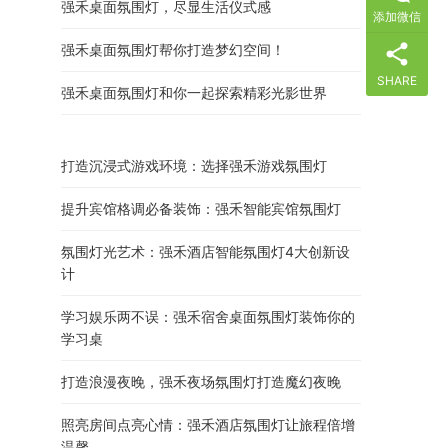
强禾桌面氛围灯，尽显生活仪式感
添加微信
强禾桌面氛围灯帮你打造梦幻空间！
SHARE
强禾桌面氛围灯和你一起探索精彩光影世界
打造沉浸式游戏环境：选择强禾游戏氛围灯
提升宾馆格调必备装饰：强禾智能宾馆氛围灯
氛围灯光艺术：强禾酒店智能氛围灯4大创新设
计
学习娱乐两不误：强禾宿舍桌面氛围灯装饰你的
学习桌
打造浪漫夜晚，强禾夜场氛围灯打造魔幻夜晚
照亮房间点亮心情：强禾酒店氛围灯让旅程倍增
温馨