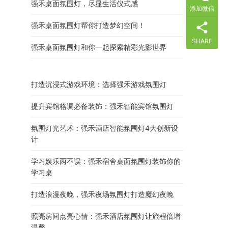
强禾桌面氛围灯，尽显生活仪式感
添加微信
强禾桌面氛围灯帮你打造梦幻空间！
SHARE
强禾桌面氛围灯和你一起探索精彩光影世界
打造沉浸式游戏环境：选择强禾游戏氛围灯
提升宾馆格调必备装饰：强禾智能宾馆氛围灯
氛围灯光艺术：强禾酒店智能氛围灯4大创新设
计
学习娱乐两不误：强禾宿舍桌面氛围灯装饰你的
学习桌
打造浪漫夜晚，强禾夜场氛围灯打造魔幻夜晚
照亮房间点亮心情：强禾酒店氛围灯让旅程倍增
温馨