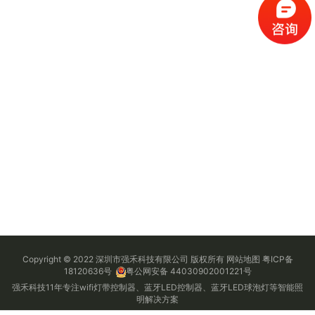
Copyright © 2022 深圳市强禾科技有限公司 版权所有
网站地图
粤ICP备
18120636号
粤公网安备 44030902001221号
强禾科技11年专注wifi灯带控制器、蓝牙LED控制器、蓝牙LED球泡灯等智能照
明解决方案
公司地址：广东省深圳市龙华区观湖街道鹭湖社区观盛五路6号科姆龙科技园C