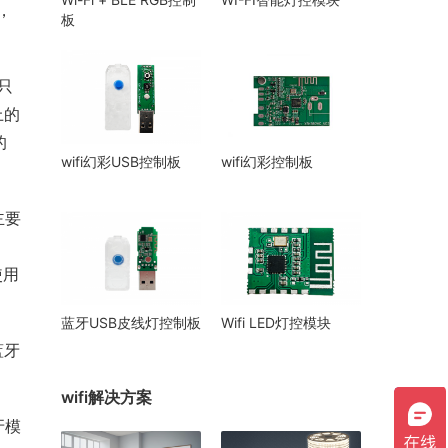
m，
板
只
上的
的
wifi幻彩USB控制板
wifi幻彩控制板
主要
使用
蓝牙USB皮线灯控制板
Wifi LED灯控模块
蓝牙
wifi解决方案
牙模