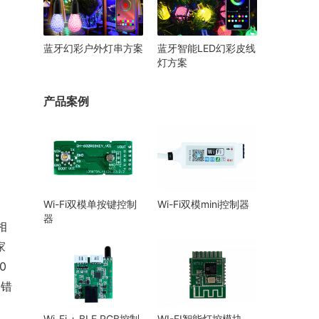
蓝牙幻彩户外灯串方案
蓝牙智能LED幻彩皮线
灯方案
产品案例
Wi-Fi双模单按键控制
Wi-Fi双模mini控制器
器
相
家
0
是错
Wi-Fi + BLE RGB控制
WI-FI智能灯控模块