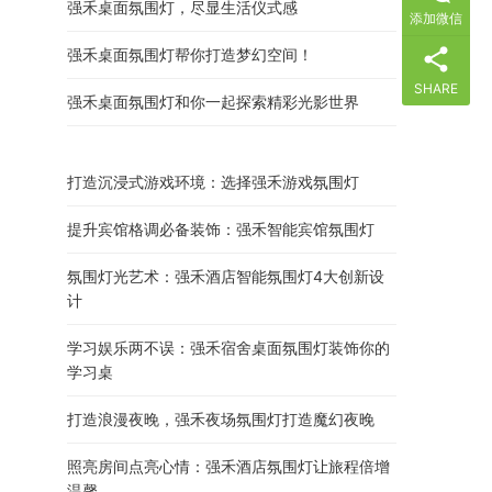
强禾桌面氛围灯，尽显生活仪式感
添加微信
强禾桌面氛围灯帮你打造梦幻空间！
SHARE
强禾桌面氛围灯和你一起探索精彩光影世界
打造沉浸式游戏环境：选择强禾游戏氛围灯
提升宾馆格调必备装饰：强禾智能宾馆氛围灯
氛围灯光艺术：强禾酒店智能氛围灯4大创新设
计
学习娱乐两不误：强禾宿舍桌面氛围灯装饰你的
学习桌
打造浪漫夜晚，强禾夜场氛围灯打造魔幻夜晚
照亮房间点亮心情：强禾酒店氛围灯让旅程倍增
温馨