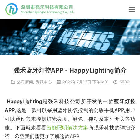
强禾蓝牙灯控APP - HappyLighting简介
公司新闻
,
资讯中心
2022年7月13日 下午6:31
5889
HappyLighting
是强禾科技公司所开发的一款
蓝牙灯控
APP
,这是一款可以采用蓝牙协议控制的公版手机APP,用户
可以通过它来控制灯光亮度、颜色、律动及定时开关等功
能。下面就来看看
智能照明解决方案
商强禾科技的详细介
绍，希望我们能更加了解这款APP.