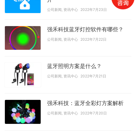
公司新闻
,
资讯中心
2022年7月23日
强禾科技蓝牙灯控软件有哪些？
公司新闻
,
资讯中心
2022年7月22日
蓝牙照明方案是什么？
公司新闻
,
资讯中心
2022年7月21日
强禾科技：蓝牙全彩灯方案解析
公司新闻
,
资讯中心
2022年7月20日