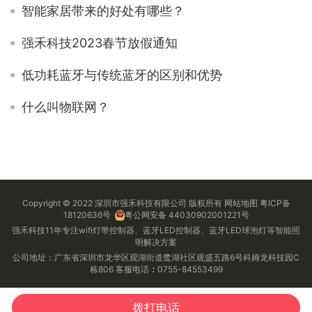
智能家居带来的好处有哪些？
强禾科技2023春节放假通知
低功耗蓝牙与传统蓝牙的区别和优势
什么叫物联网？
Copyright © 2022 深圳市强禾科技有限公司 版权所有
网站地图
粤ICP备
18120636号
粤公网安备 44030902001221号
强禾科技11年专注wifi灯带控制器、蓝牙LED控制器、蓝牙LED球泡灯等智能照
明解决方案
公司地址：广东省深圳市龙华区观湖街道鹭湖社区观盛五路6号科姆龙科技园C
栋806 客服电话
：
0755-84553499
拨打电话