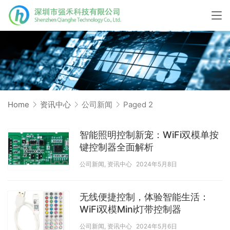
Home
资讯中心
公司新闻
Paged 2
智能照明控制新宠：WiFi双模单按
键控制器全面解析
公司新闻
,
资讯中心
2024年5月8日
无线便捷控制，体验智能生活：
WiFi双模Mini灯带控制器
公司新闻
,
资讯中心
2024年5月6日