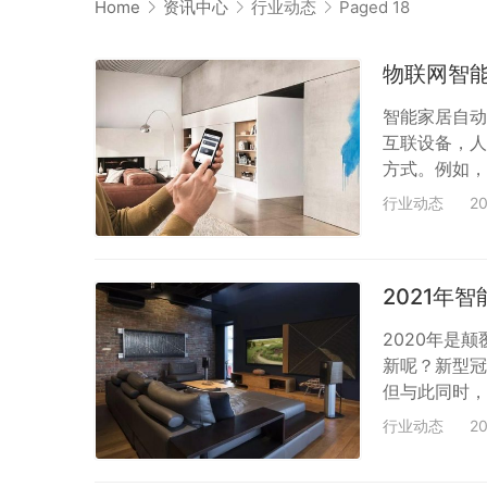
Home
资讯中心
行业动态
Paged 18
物联网智
智能家居自动
互联设备，人
方式。例如，
餐时，让Al
行业动态
2
远不止于此-
居设备的范围
警报系统和电
2021年
2020年是
新呢？新型冠
但与此同时，
我们都以某种
行业动态
2
类似性质的解
时间都花在家