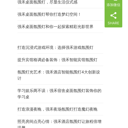
强禾桌面氛围灯，尽显生活仪式感
添加微信
强禾桌面氛围灯帮你打造梦幻空间！
SHARE
强禾桌面氛围灯和你一起探索精彩光影世界
打造沉浸式游戏环境：选择强禾游戏氛围灯
提升宾馆格调必备装饰：强禾智能宾馆氛围灯
氛围灯光艺术：强禾酒店智能氛围灯4大创新设
计
学习娱乐两不误：强禾宿舍桌面氛围灯装饰你的
学习桌
打造浪漫夜晚，强禾夜场氛围灯打造魔幻夜晚
照亮房间点亮心情：强禾酒店氛围灯让旅程倍增
温馨