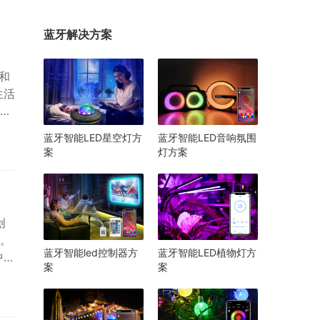
蓝牙解决方案
和
生活
晚
用
蓝牙智能LED星空灯方
蓝牙智能LED音响氛围
能家
案
灯方案
如
创
。
蓝牙智能led控制器方
蓝牙智能LED植物灯方
中，
案
案
和
部分
境