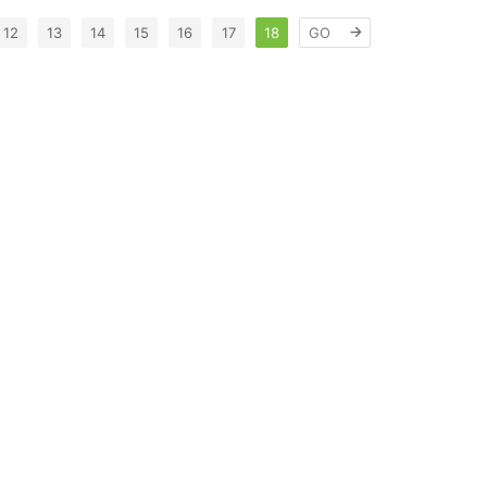
前的生活。 在这种背景下，让我们疫情看看一些趋势，随着我
12
13
14
15
16
17
18