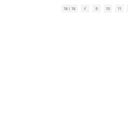
并重新定位以
18 / 18
9
2...
10
11