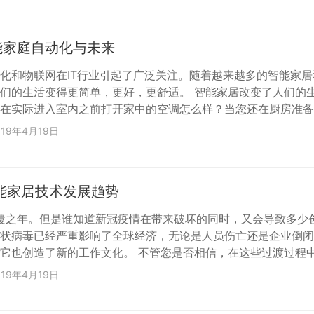
能家庭自动化与未来
化和物联网在IT行业引起了广泛关注。随着越来越多的智能家居
们的生活变得更简单，更好，更舒适。 智能家居改变了人们的
在实际进入室内之前打开家中的空调怎么样？当您还在厨房准备
exa播放喜欢的音乐并获取天气更新怎么样？智能家居自动化的作
019年4月19日
它已成为我们生活的未来。 智能家居设备与未来 现在，这些智
从智能水壶，冰箱，干衣机到空调，再到一系列安全保护设备，
路安全摄像机。 轻松和便利是使智能家居系统如...
智能家居技术发展趋势
颠覆之年。但是谁知道新冠疫情在带来破坏的同时，又会导致多少
状病毒已经严重影响了全球经济，无论是人员伤亡还是企业倒闭
它也创造了新的工作文化。 不管您是否相信，在这些过渡过程
方式更加依赖技术，并转向创新工具，包括视频会议、协作软件
019年4月19日
决方案，并且互联网为我们提供了支持。 大流行迫使我们将大
里上，这是不言而喻的，这进一步使我们能够思考自己的家居环